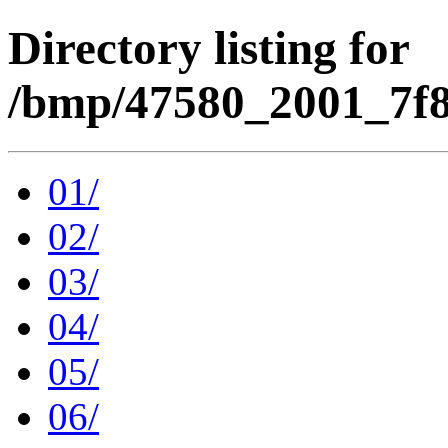
Directory listing for
/bmp/47580_2001_7f8
01/
02/
03/
04/
05/
06/